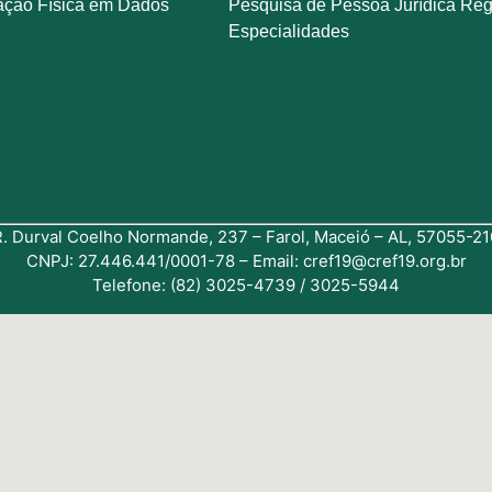
ação Física em Dados
Pesquisa de Pessoa Jurídica Reg
Especialidades
R. Durval Coelho Normande, 237 – Farol, Maceió – AL, 57055-21
CNPJ: 27.446.441/0001-78 – Email: cref19@cref19.org.br
Telefone: (82) 3025-4739 / 3025-5944