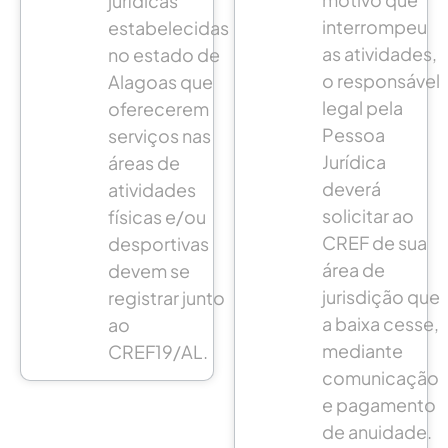
jurídicas
interrompeu
estabelecidas
as atividades,
no estado de
o responsável
Alagoas que
legal pela
oferecerem
Pessoa
serviços nas
Jurídica
áreas de
deverá
atividades
solicitar ao
físicas e/ou
CREF de sua
desportivas
área de
devem se
jurisdição que
registrar junto
a baixa cesse,
ao
mediante
CREF19/AL.
comunicação
e pagamento
de anuidade.