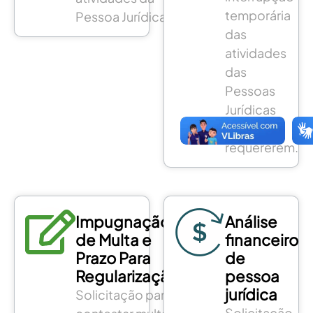
temporária
Pessoa Jurídica.
das
atividades
das
Pessoas
Jurídicas
que assim
requererem.
Impugnação
Análise
de Multa e
financeiro
Prazo Para
de
Regularização
pessoa
jurídica
Solicitação para
Solicitação