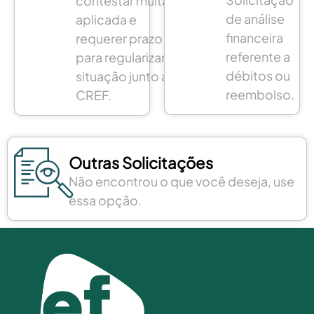
contestar multa
de análise
aplicada e
financeira
requerer prazo
referente a
para regularizar a
débitos ou
situação junto ao
reembolso.
CREF.
Outras Solicitações​
Não encontrou o que você deseja, use
essa opção.