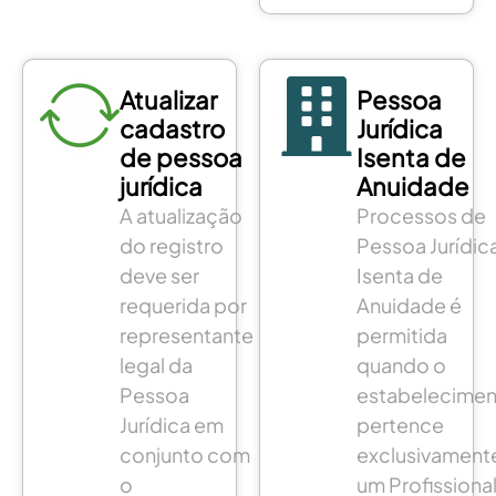
Atualizar
Pessoa
cadastro
Jurídica
de pessoa
Isenta de
jurídica
Anuidade
A atualização
Processos de
do registro
Pessoa Jurídic
deve ser
Isenta de
requerida por
Anuidade é
representante
permitida
legal da
quando o
Pessoa
estabelecime
Jurídica em
pertence
conjunto com
exclusivament
o
um Profissiona