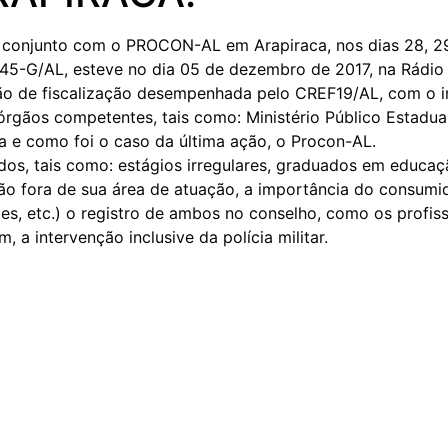
m conjunto com o PROCON-AL em Arapiraca, nos dias 28, 2
45-G/AL, esteve no dia 05 de dezembro de 2017, na Rádio 
ão de fiscalização desempenhada pelo CREF19/AL, com o int
gãos competentes, tais como: Ministério Público Estadual,
ia e como foi o caso da última ação, o Procon-AL.
os, tais como: estágios irregulares, graduados em educaçã
são fora de sua área de atuação, a importância do consumid
s, etc.) o registro de ambos no conselho, como os profiss
 a intervenção inclusive da polícia militar.